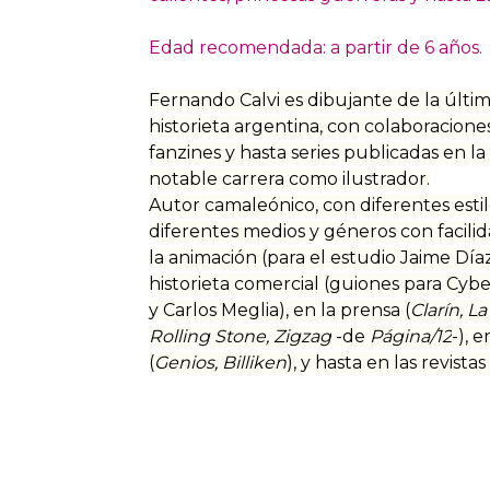
Edad recomendada: a partir de 6 años.
Fernando Calvi es dibujante de la últi
historieta argentina, con colaboracione
fanzines y hasta series publicadas en l
notable carrera como ilustrador.
Autor camaleónico, con diferentes esti
diferentes medios y géneros con facili
la animación (para el estudio Jaime Día
historieta comercial (guiones para Cybers
y Carlos Meglia), en la prensa (
Clarín, L
Rolling Stone, Zigzag
-de
Página/12
-), 
(
Genios, Billiken
), y hasta en las revista