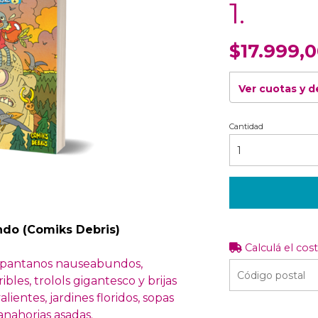
1.
$17.999,
Ver cuotas y 
Cantidad
ndo (Comiks Debris)
Calculá el cos
, pantanos nauseabundos,
les, trolols gigantesco y brijas
ientes, jardines floridos, sopas
anahorias asadas.