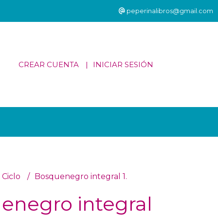
peperinalibros@gmail.com
CREAR CUENTA
INICIAR SESIÓN
 Ciclo
Bosquenegro integral 1.
enegro integral