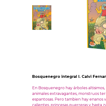
Bosquenegro integral I. Calvi Ferna
En Bosquenegro hay árboles altisimos
animales extravagantes, monstruos terrib
espantosas. Pero tambien hay enanos val
calientes, princesas guerreras y hasta z