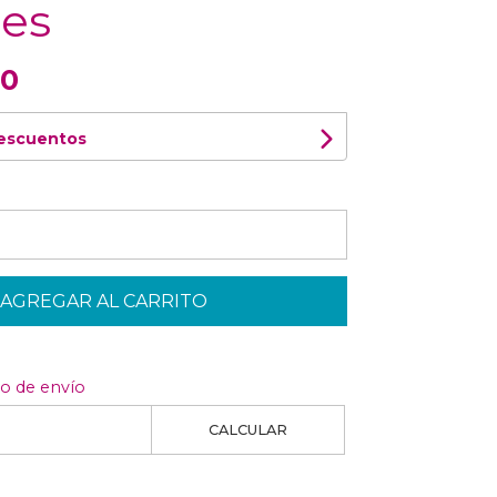
es
00
descuentos
AGREGAR AL CARRITO
to de envío
CALCULAR