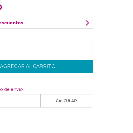
0
descuentos
AGREGAR AL CARRITO
to de envío
CALCULAR