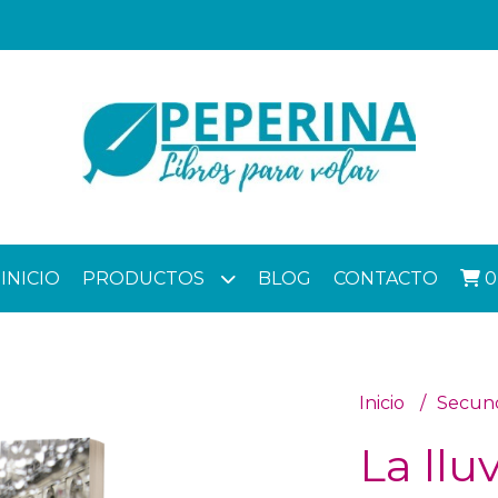
INICIO
PRODUCTOS
BLOG
CONTACTO
0
Inicio
Secun
La llu