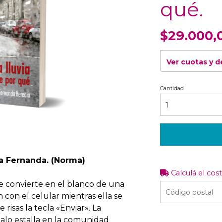
qué.
$29.000,
Ver cuotas y 
Cantidad
ia Fernanda. (Norma)
Calculá el cos
e convierte en el blanco de una
 con el celular mientras ella se
risas la tecla «Enviar». La
alo estalla en la comunidad