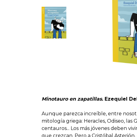
Minotauro en zapatillas.
Ezequiel Del
Aunque parezca increíble, entre nosotr
mitología griega: Heracles, Odiseo, las G
centauros... Los más jóvenes deben vivi
que crezcan. Pero a Cristóbal Asterión,