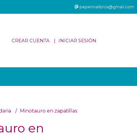
peperinalibros@gmail.com
CREAR CUENTA
INICIAR SESIÓN
daria
Minotauro en zapatillas
auro en