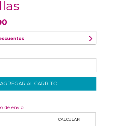
llas
00
descuentos
AGREGAR AL CARRITO
to de envío
CALCULAR